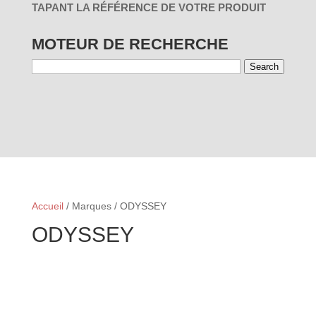
TAPANT LA RÉFÉRENCE DE VOTRE PRODUIT
MOTEUR DE RECHERCHE
Search
01 - PAR
03 - PAR
RÉINITIALISER
UTILISATION
MARQUES
Accueil
/ Marques / ODYSSEY
ODYSSEY
01 - PAR
03 - PAR
RÉINITIALISER
UTILISATION
MARQUES