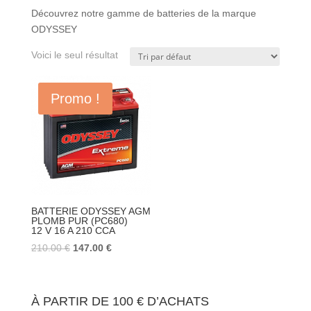
Découvrez notre gamme de batteries de la marque
ODYSSEY
Voici le seul résultat
Promo !
BATTERIE ODYSSEY AGM
PLOMB PUR (PC680)
12 V 16 A 210 CCA
Le
Le
210.00
€
147.00
€
prix
prix
initial
actuel
était :
est :
À PARTIR DE 100 € D’ACHATS