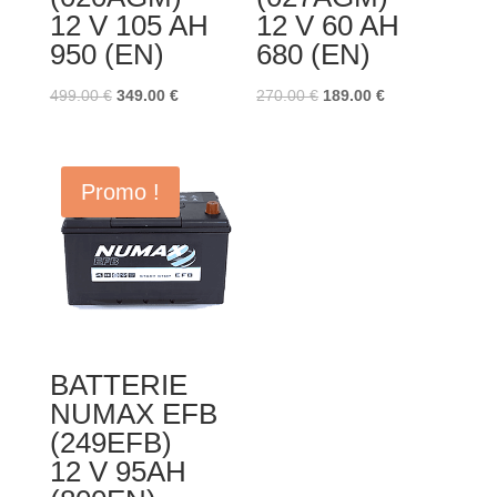
12 V 105 AH
12 V 60 AH
950 (EN)
680 (EN)
Le
Le
Le
Le
499.00
€
349.00
€
270.00
€
189.00
€
prix
prix
prix
prix
initial
actuel
initial
actuel
était :
est :
était :
est :
Promo !
499.00 €.
349.00 €.
270.00 €.
189.00 €.
BATTERIE
NUMAX EFB
(249EFB)
12 V 95AH