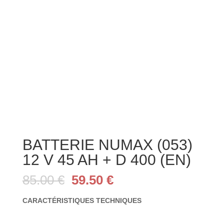
BATTERIE NUMAX (053)
12 V 45 AH + D 400 (EN)
Le
Le
85.00
€
59.50
€
prix
prix
initial
actuel
CARACTÉRISTIQUES TECHNIQUES
était :
est :