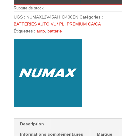
Rupture de stock
UGS :
NUMAX12V45AH+D400EN
Catégories :
BATTERIES AUTO VL / PL
,
PREMIUM CA/CA
Étiquettes :
auto
,
batterie
Description
Informations complémentaires
Marque