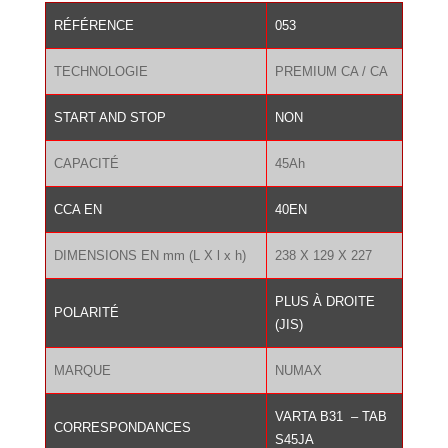
85.00 €.
59.50 €.
RÉFÉRENCE
053
TECHNOLOGIE
PREMIUM CA / CA
START AND STOP
NON
CAPACITÉ
45Ah
CCA EN
40EN
DIMENSIONS EN mm (L X l x h)
238 X 129 X 227
PLUS À DROITE
POLARITÉ
(JIS)
MARQUE
NUMAX
VARTA B31 – TAB
CORRESPONDANCES
S45JA