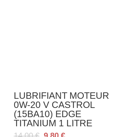
LUBRIFIANT MOTEUR
0W-20 V CASTROL
(15BA10) EDGE
TITANIUM 1 LITRE
Le
Le
14.00
€
9.80
€