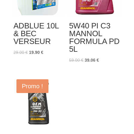
ADBLUE 10L
5W40 PI C3
& BEC
MANNOL
VERSEUR
FORMULA PD
5L
Le
Le
29.00
€
19.90
€
prix
prix
Le
Le
59.00
€
39.06
€
initial
actuel
prix
prix
était :
est :
initial
actuel
29.00 €.
19.90 €.
était :
est :
Promo !
59.00 €.
39.06 €.