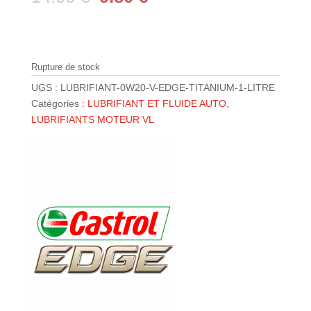
prix
prix
initial
actuel
était :
est :
14.00 €.
9.80 €.
Rupture de stock
UGS :
LUBRIFIANT-0W20-V-EDGE-TITANIUM-1-LITRE
Catégories :
LUBRIFIANT ET FLUIDE AUTO
,
LUBRIFIANTS MOTEUR VL