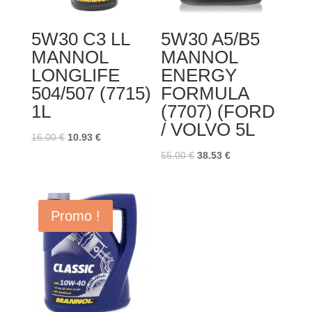
5W30 C3 LL
5W30 A5/B5
MANNOL
MANNOL
LONGLIFE
ENERGY
504/507 (7715)
FORMULA
1L
(7707) (FORD
/ VOLVO 5L
Le
Le
16.00
€
10.93
€
prix
prix
Le
Le
55.00
€
38.53
€
initial
actuel
prix
prix
était :
est :
initial
actuel
16.00 €.
10.93 €.
était :
est :
Promo !
55.00 €.
38.53 €.