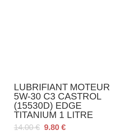
LUBRIFIANT MOTEUR
5W-30 C3 CASTROL
(15530D) EDGE
TITANIUM 1 LITRE
Le
Le
14.00
€
9.80
€
prix
prix