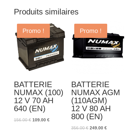
Produits similaires
Promo !
Promo !
BATTERIE
BATTERIE
NUMAX (100)
NUMAX AGM
12 V 70 AH
(110AGM)
640 (EN)
12 V 80 AH
800 (EN)
Le
Le
156.00
€
109.00
€
prix
prix
Le
Le
356.00
€
249.00
€
initial
actuel
prix
prix