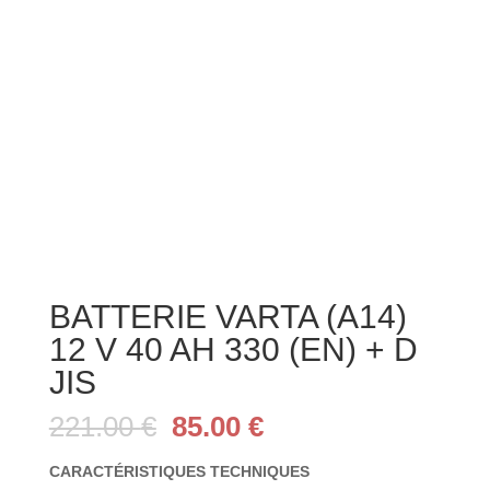
BATTERIE VARTA (A14)
12 V 40 AH 330 (EN) + D
JIS
Le
Le
221.00
€
85.00
€
prix
prix
initial
actuel
CARACTÉRISTIQUES TECHNIQUES