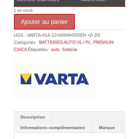
1 en stock
quantité
Ajouter au panier
de
BATTERIE
UGS :
VARTA-A14-12V400AH330EN +D JIS
VARTA
Catégories :
BATTERIES AUTO VL / PL
,
PREMIUM
(A14)12
CA/CA
Étiquettes :
auto
,
batterie
V
40
AH
330
(EN)
+
D
JIS
Description
Informations complémentaires
Marque