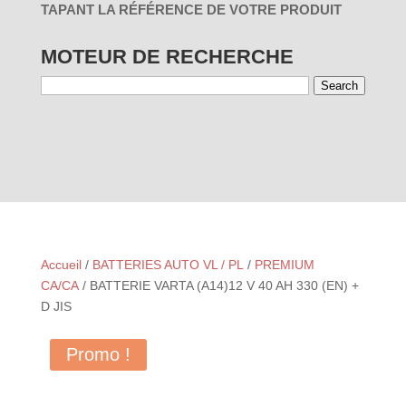
TAPANT LA RÉFÉRENCE DE VOTRE PRODUIT
MOTEUR DE RECHERCHE
Search
01 - PAR
03 - PAR
RÉINITIALISER
UTILISATION
MARQUES
Accueil
/
BATTERIES AUTO VL / PL
/
PREMIUM
CA/CA
/ BATTERIE VARTA (A14)12 V 40 AH 330 (EN) +
D JIS
Promo !