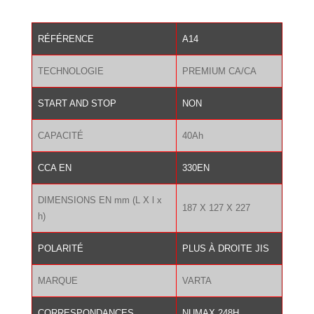
était :
est :
221.00 €.
85.00 €.
RÉFÉRENCE
A14
TECHNOLOGIE
PREMIUM CA/CA
START AND STOP
NON
CAPACITÉ
40Ah
CCA EN
330EN
DIMENSIONS EN mm (L X l x
187 X 127 X 227
h)
POLARITÉ
PLUS À DROITE JIS
MARQUE
VARTA
CORRESPONDANCES
NUMAX 248H