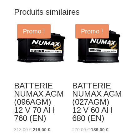
Produits similaires
Promo !
Promo !
BATTERIE
BATTERIE
NUMAX AGM
NUMAX AGM
(096AGM)
(027AGM)
12 V 70 AH
12 V 60 AH
760 (EN)
680 (EN)
Le
Le
Le
Le
313.00
€
219.00
€
270.00
€
189.00
€
prix
prix
prix
prix