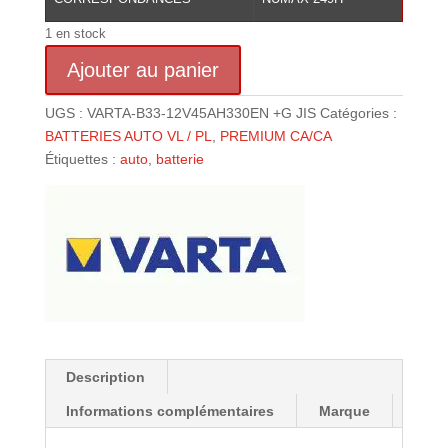
1 en stock
quantité
Ajouter au panier
de
BATTERIE
UGS :
VARTA-B33-12V45AH330EN +G JIS
Catégories :
VARTA
BATTERIES AUTO VL / PL
,
PREMIUM CA/CA
(B33)12
Étiquettes :
auto
,
batterie
V
45
AH
330
(EN)
+
G
JIS
Description
Informations complémentaires
Marque