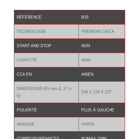
était :
est :
142.00 €.
99.00 €.
RÉFÉRENCE
B33
TECHNOLOGIE
PREMIUM CA/CA
START AND STOP
NON
CAPACITÉ
45Ah
CCA EN
440EN
DIMENSIONS EN mm (L X l x
238 X 129 X 227
h)
POLARITÉ
PLUS À GAUCHE
MARQUE
VARTA
CORRESPONDANCES
NUMAX 249H