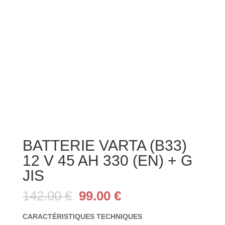
BATTERIE VARTA (B33)
12 V 45 AH 330 (EN) + G
JIS
Le
Le
142.00
€
99.00
€
prix
prix
initial
actuel
CARACTÉRISTIQUES TECHNIQUES