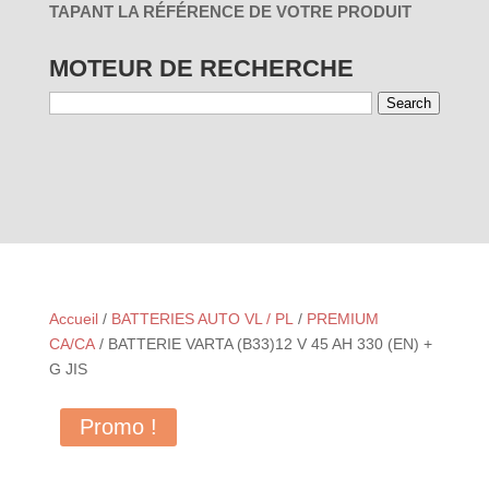
TAPANT LA RÉFÉRENCE DE VOTRE PRODUIT
MOTEUR DE RECHERCHE
Search
01 - PAR
03 - PAR
RÉINITIALISER
UTILISATION
MARQUES
Accueil
/
BATTERIES AUTO VL / PL
/
PREMIUM
CA/CA
/ BATTERIE VARTA (B33)12 V 45 AH 330 (EN) +
G JIS
Promo !