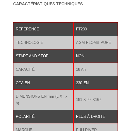
initial
actuel
CARACTÉRISTIQUES TECHNIQUES
était :
est :
270.00 €.
189.00 €.
RÉFÉRENCE
FT230
TECHNOLOGIE
AGM PLOMB PURE
START AND STOP
NON
CAPACITÉ
18 Ah
CCA EN
230 EN
DIMENSIONS EN mm (L X l x
181 X 77 X167
h)
POLARITÉ
PLUS À DROITE
MARQUE
FULLRIVER