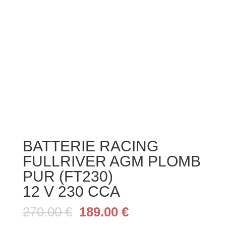
BATTERIE RACING
FULLRIVER AGM PLOMB
PUR (FT230)
12 V 230 CCA
Le
Le
270.00
€
189.00
€
prix
prix