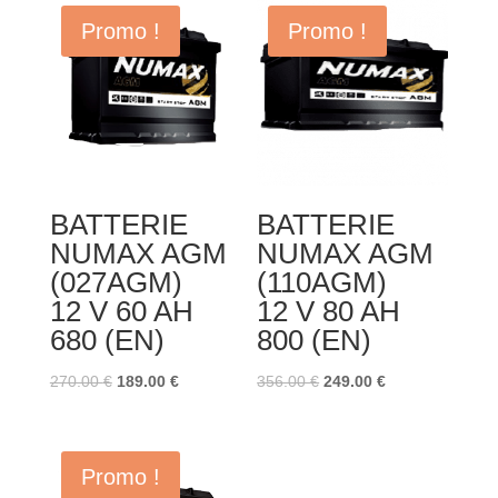
Promo !
Promo !
BATTERIE
BATTERIE
NUMAX AGM
NUMAX AGM
(027AGM)
(110AGM)
12 V 60 AH
12 V 80 AH
680 (EN)
800 (EN)
Le
Le
Le
Le
270.00
€
189.00
€
356.00
€
249.00
€
prix
prix
prix
prix
initial
actuel
initial
actuel
était :
est :
était :
est :
Promo !
270.00 €.
189.00 €.
356.00 €.
249.00 €.