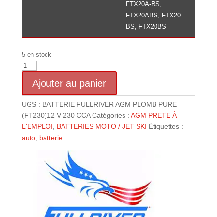
FTX20A-BS,
FTX20ABS, FTX20-
BS, FTX20BS
5 en stock
quantité
de
Ajouter au panier
BATTERIE
RACING
UGS :
BATTERIE FULLRIVER AGM PLOMB PURE
FULLRIVER
(FT230)12 V 230 CCA
Catégories :
AGM PRETE À
AGM
L'EMPLOI
,
BATTERIES MOTO / JET SKI
Étiquettes :
PLOMB
auto
,
batterie
PUR
(FT230)12
V
230
CCA