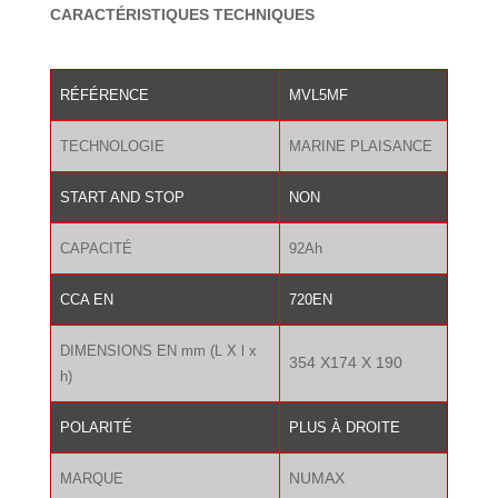
initial
actuel
CARACTÉRISTIQUES TECHNIQUES
était :
est :
187.00 €.
130.90 €.
RÉFÉRENCE
MVL5MF
TECHNOLOGIE
MARINE PLAISANCE
START AND STOP
NON
CAPACITÉ
92Ah
CCA EN
720EN
DIMENSIONS EN mm (L X l x
354 X174 X 190
h)
POLARITÉ
PLUS À DROITE
NUMAX
MARQUE