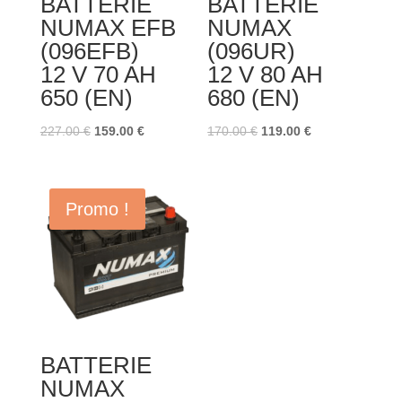
BATTERIE
BATTERIE
NUMAX EFB
NUMAX
(096EFB)
(096UR)
12 V 70 AH
12 V 80 AH
650 (EN)
680 (EN)
Le
Le
Le
Le
227.00
€
159.00
€
170.00
€
119.00
€
prix
prix
prix
prix
initial
actuel
initial
actuel
était :
est :
était :
est :
Promo !
227.00 €.
159.00 €.
170.00 €.
119.00 €.
BATTERIE
NUMAX