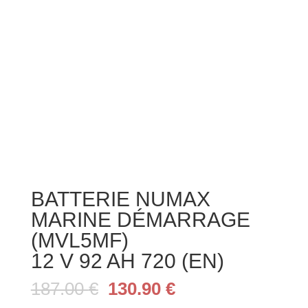
BATTERIE NUMAX
MARINE DÉMARRAGE
(MVL5MF)
12 V 92 AH 720 (EN)
Le
Le
187.00
€
130.90
€
prix
prix